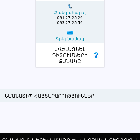
Զանգահարել
091 27 25 26
093 27 25 56
Գրել նամակ
ԱՎԵԼԱՑՆԵԼ
ԴԻՏՈՒՄՆԵՐԻ
ՔԱՆԱԿԸ
ՆՄԱՆԱՏԻՊ ՀԱՅՏԱՐԱՐՈՒԹՅՈՒՆՆԵՐ