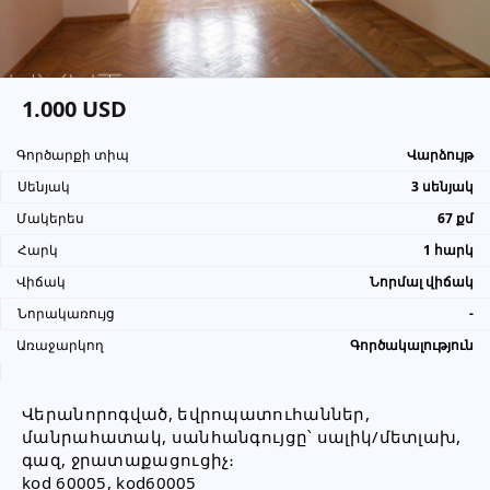
տեղեկացնել, որ իր տվյալները
վերցրել եք www.UYUT.am կայքից
1.000 USD
Գործարքի տիպ
Վարձույթ
Սենյակ
3 սենյակ
Մակերես
67 քմ
Հարկ
1 հարկ
Վիճակ
Նորմալ վիճակ
Նորակառույց
-
Առաջարկող
Գործակալություն
Վերանորոգված, եվրոպատուհաններ, 
մանրահատակ, սանհանգույցը՝ սալիկ/մետլախ, 
գազ, ջրատաքացուցիչ։
kod 60005, kod60005