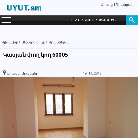
Մուտք
Գրանցվել
UYUT.am
+
ՀԱՅՏԱՐԱՐՈՒԹՅՈՒՆ
Գլխավոր
Անշարժ գույք
Գրասենյակ
Կասյան փող կոդ 60005
Kamar Realty
ԳՐԵԼ ՆԱՄԱԿ
Գործակալություն
Երևան, Արաբկիր
19. 11. 2018
091 27 25 26
093 27 25 56
+374 95 02 99 11
Խնդրում ենք բաժանորդին