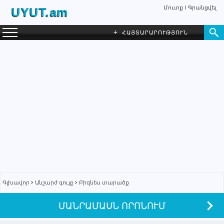
Մուտք
Գրանցվել
UYUT.am
+
ՀԱՅՏԱՐԱՐՈՒԹՅՈՒՆ
Գլխավոր
Անշարժ գույք
Բիզնես տարածք
ՄԱՆՐԱՄԱՍՆ ՈՐՈՆՈՒՄ