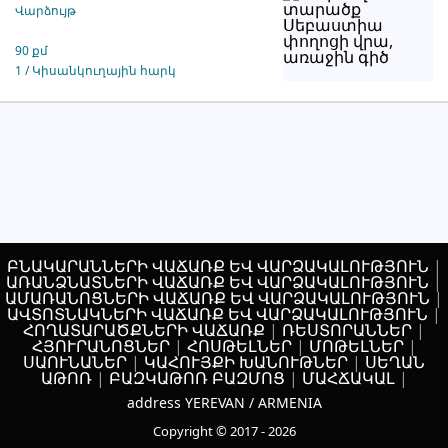
Վարձույթ
90 քմ
1 / Կիսանկուղային հարկ
ԲՆԱԿԱՐԱՆՆԵՐԻ ՎԱՃԱՌՔ ԵՎ ՎԱՐՁԱԿԱԼՈՒԹՅՈՒՆ
|
ԱՌԱՆՁՆԱՏՆԵՐԻ ՎԱՃԱՌՔ ԵՎ ՎԱՐՁԱԿԱԼՈՒԹՅՈՒՆ
|
ԱՄԱՌԱՆՈՑՆԵՐԻ ՎԱՃԱՌՔ ԵՎ ՎԱՐՁԱԿԱԼՈՒԹՅՈՒՆ
|
ԱՎՏՈՏՆԱԿՆԵՐԻ ՎԱՃԱՌՔ ԵՎ ՎԱՐՁԱԿԱԼՈՒԹՅՈՒՆ
|
ՀՈՂԱՏԱՐԱԾՔՆԵՐԻ ՎԱՃԱՌՔ
|
ՌԵՍՏՈՐԱՆՆԵՐ
|
ՀՅՈՒՐԱՆՈՑՆԵՐ
|
ՀՈՍԹԵԼՆԵՐ
|
ՄՈԹԵԼՆԵՐ
|
ՍԱՈՒՆԱՆԵՐ
|
ԿԱՀՈՒՅՔԻ ԽԱՆՈՒԹՆԵՐ
|
ՍԵՂԱՆ
ԱԹՈՌ
|
ԲԱԶԿԱԹՈՌ ԲԱԶՄՈՑ
|
ՄԱՀՃԱԿԱԼ
|
address YEREVAN / ARMENIA
Copyright © 2017 - 2026