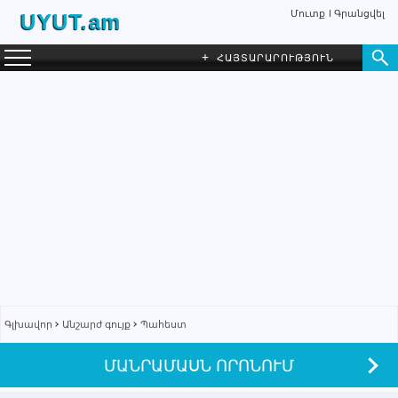
Մուտք
Գրանցվել
UYUT.am
+
ՀԱՅՏԱՐԱՐՈՒԹՅՈՒՆ
Գլխավոր
Անշարժ գույք
Պահեստ
ՄԱՆՐԱՄԱՍՆ ՈՐՈՆՈՒՄ