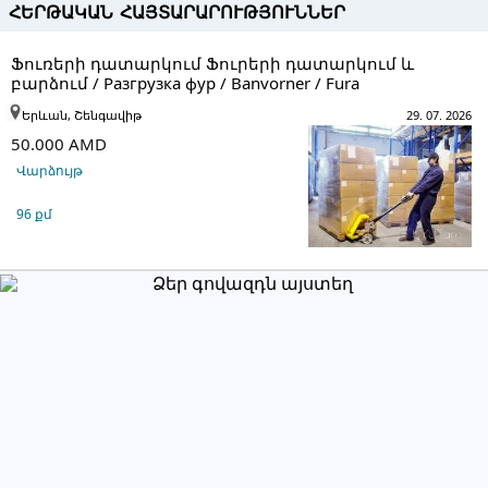
ՀԵՐԹԱԿԱՆ ՀԱՅՏԱՐԱՐՈՒԹՅՈՒՆՆԵՐ
Ֆուռերի դատարկում Ֆուրերի դատարկում և
բարձում / Разгрузка фур / Banvorner / Fura
Երևան, Շենգավիթ
29. 07. 2026
50.000 AMD
Վարձույթ
96 քմ