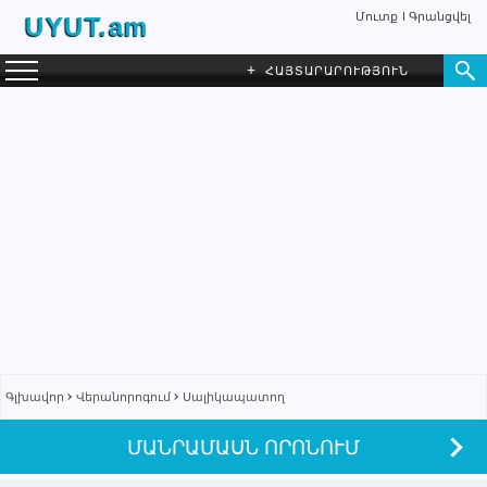
Մուտք
Գրանցվել
UYUT.am
+
ՀԱՅՏԱՐԱՐՈՒԹՅՈՒՆ
Գլխավոր
Վերանորոգում
Սալիկապատող
ՄԱՆՐԱՄԱՍՆ ՈՐՈՆՈՒՄ