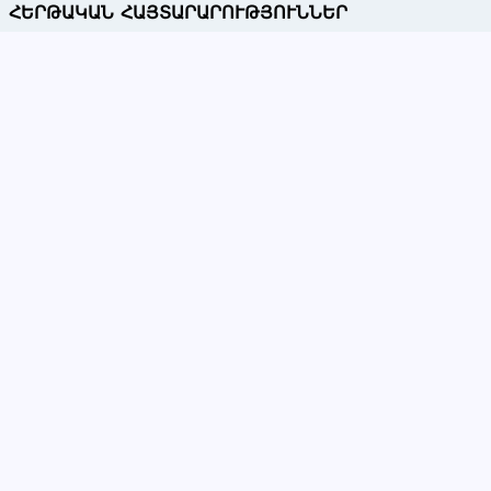
ՀԵՐԹԱԿԱՆ ՀԱՅՏԱՐԱՐՈՒԹՅՈՒՆՆԵՐ