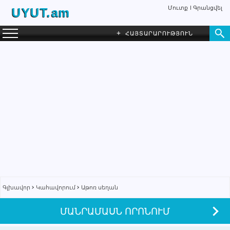
Մուտք
Գրանցվել
UYUT.am
+
ՀԱՅՏԱՐԱՐՈՒԹՅՈՒՆ
Գլխավոր
Կահավորում
Աթոռ սեղան
ՄԱՆՐԱՄԱՍՆ ՈՐՈՆՈՒՄ