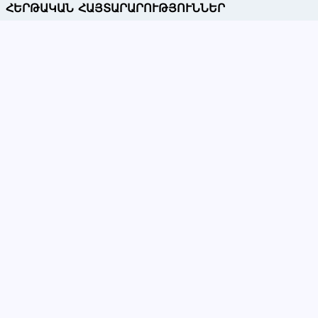
ՀԵՐԹԱԿԱՆ ՀԱՅՏԱՐԱՐՈՒԹՅՈՒՆՆԵՐ