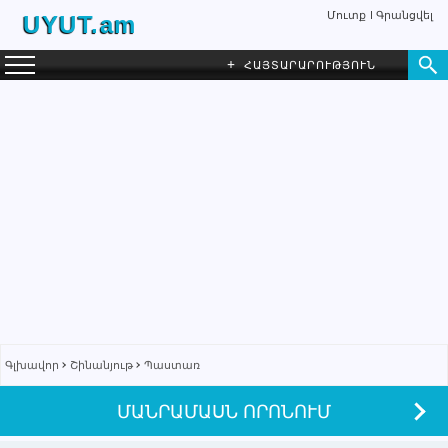
Մուտք
Գրանցվել
UYUT.am
+
ՀԱՅՏԱՐԱՐՈՒԹՅՈՒՆ
Գլխավոր
Շինանյութ
Պաստառ
ՄԱՆՐԱՄԱՍՆ ՈՐՈՆՈՒՄ