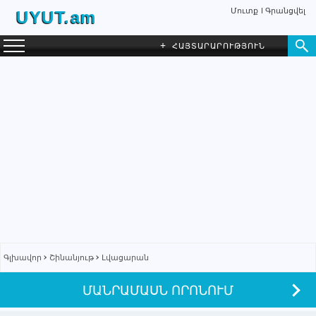
Մուտք
Գրանցվել
UYUT.am
+
ՀԱՅՏԱՐԱՐՈՒԹՅՈՒՆ
Գլխավոր
Շինանյութ
Լվացարան
ՄԱՆՐԱՄԱՍՆ ՈՐՈՆՈՒՄ