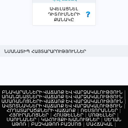
ԱՎԵԼԱՑՆԵԼ
ԴԻՏՈՒՄՆԵՐԻ
ՔԱՆԱԿԸ
ՆՄԱՆԱՏԻՊ ՀԱՅՏԱՐԱՐՈՒԹՅՈՒՆՆԵՐ
ԲՆԱԿԱՐԱՆՆԵՐԻ ՎԱՃԱՌՔ ԵՎ ՎԱՐՁԱԿԱԼՈՒԹՅՈՒՆ
|
ԱՌԱՆՁՆԱՏՆԵՐԻ ՎԱՃԱՌՔ ԵՎ ՎԱՐՁԱԿԱԼՈՒԹՅՈՒՆ
|
ԱՄԱՌԱՆՈՑՆԵՐԻ ՎԱՃԱՌՔ ԵՎ ՎԱՐՁԱԿԱԼՈՒԹՅՈՒՆ
|
ԱՎՏՈՏՆԱԿՆԵՐԻ ՎԱՃԱՌՔ ԵՎ ՎԱՐՁԱԿԱԼՈՒԹՅՈՒՆ
|
ՀՈՂԱՏԱՐԱԾՔՆԵՐԻ ՎԱՃԱՌՔ
|
ՌԵՍՏՈՐԱՆՆԵՐ
|
ՀՅՈՒՐԱՆՈՑՆԵՐ
|
ՀՈՍԹԵԼՆԵՐ
|
ՄՈԹԵԼՆԵՐ
|
ՍԱՈՒՆԱՆԵՐ
|
ԿԱՀՈՒՅՔԻ ԽԱՆՈՒԹՆԵՐ
|
ՍԵՂԱՆ
ԱԹՈՌ
|
ԲԱԶԿԱԹՈՌ ԲԱԶՄՈՑ
|
ՄԱՀՃԱԿԱԼ
|