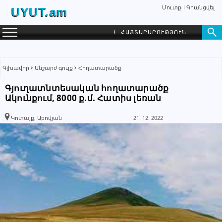
Մուտք
Գրանցվել
UYUT.am
+
ՀԱՅՏԱՐԱՐՈՒԹՅՈՒՆ
Գլխավոր
Անշարժ գույք
Հողատարածք
Գյուղատնտեսական հողատարածք
Ակունքում, 8000 ք.մ. Հատիս լեռան
Garik
ԳՐԵԼ ՆԱՄԱԿ
Անհատ
Կոտայք, Աբովյան
21. 12. 2022
098 80 00 66
+374 98 80 00 66
+374 98 80 00 66
Խնդրում ենք բաժանորդին