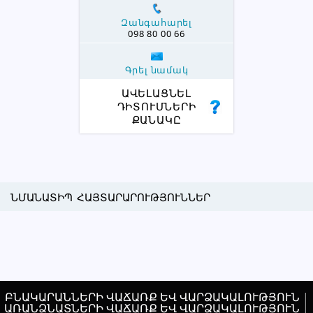
Զանգահարել
098 80 00 66
Գրել նամակ
ԱՎԵԼԱՑՆԵԼ
ԴԻՏՈՒՄՆԵՐԻ
ՔԱՆԱԿԸ
ՆՄԱՆԱՏԻՊ ՀԱՅՏԱՐԱՐՈՒԹՅՈՒՆՆԵՐ
ԲՆԱԿԱՐԱՆՆԵՐԻ ՎԱՃԱՌՔ ԵՎ ՎԱՐՁԱԿԱԼՈՒԹՅՈՒՆ
|
ԱՌԱՆՁՆԱՏՆԵՐԻ ՎԱՃԱՌՔ ԵՎ ՎԱՐՁԱԿԱԼՈՒԹՅՈՒՆ
|