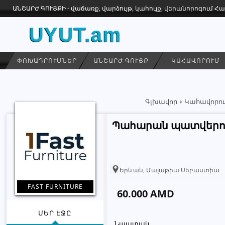
ԱՆՇԱՐԺ ԳՈՒՅՔԻ - վաճառք, վարձույթ, կահույք, վերանորոգում 
UYUT.am
ՓՈԽԱԴՐՈՒՄՆԵՐ
ԱՆՇԱՐԺ ԳՈՒՅՔ
ԿԱՀԱՎՈՐՈՒՄ
Գլխավոր
Կահավորու
Պահարան պատվերո
Երևան, Մալաթիա Սեբաստիա
FAST FURNITURE
60.000 AMD
ՄԵՐ ԷՋԸ
Նպատակ