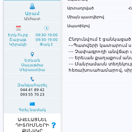
Արտադրված
Հ
Արամ
Միայն պատվերով
Անհատ
Ապառիկով
Երկ-Ուրբ
09:30-19:00
Ընդունվում է ցանկացած
Շաբաթ
09:30-19:00
Կիրակի
Փակ է
---Պատվերի կատարում ս
--- Չափագրողի անվճար 
--- Երեւան քաղաքում ա
Երևան
--- Մանրամասն տեղեկու
Մալաթիա
Սեբաստիա
հեռախոսահամարով, սիր
Զանգահարել
044 41 89 42
093 55 70 23
Գրել նամակ
ԱՎԵԼԱՑՆԵԼ
ԴԻՏՈՒՄՆԵՐԻ
ՔԱՆԱԿԸ