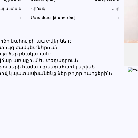
այաստան
Վիճակ
Նոր
+
Մաս-մաս վճարումով
+
Խնդրում ենք բաժանորդին
-
տեղեկացնել, որ իր տվյալները
վերցրել եք www.UYUT.am կայքից
 ոճի կահույքի պատվերներ։
տույգ ժամկետներում։
այց ձեր բնակարան։
նվճար առաքում եւ տեղադրում։
թյուների համար զանգահարել նշված 
ով կպատասխանենք ձեր բոլոր հարցերին։