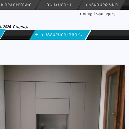
ԽՈՐՀՈՒՐԴՆԵՐ
ԳՆԱՀԱՏՈՒՄ
ՀԵՏԱԴԱՐՁ ԿԱՊ
Մուտք
Գրանցվել
ի 2026, Շաբաթ
+
ՀԱՅՏԱՐԱՐՈՒԹՅՈՒՆ