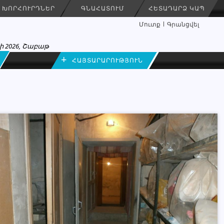
ԽՈՐՀՈՒՐԴՆԵՐ
ԳՆԱՀԱՏՈՒՄ
ՀԵՏԱԴԱՐՁ ԿԱՊ
Մուտք
Գրանցվել
ի 2026, Շաբաթ
+
ՀԱՅՏԱՐԱՐՈՒԹՅՈՒՆ