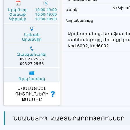
5 / Կիս
Երկ-Ուրբ
10:00-19:00
Հարկ
Շաբաթ
10:00-19:00
Կիրակի
10:00-19:00
Նորակառույց
Արվեստանոց, եռաֆազ հ
Երևան
Արաբկիր
սանհանգույց, մուտքը բա
Kod 6002, kod6002
Զանգահարել
091 27 25 26
093 27 25 56
Գրել նամակ
ԱՎԵԼԱՑՆԵԼ
ԴԻՏՈՒՄՆԵՐԻ
ՔԱՆԱԿԸ
ՆՄԱՆԱՏԻՊ ՀԱՅՏԱՐԱՐՈՒԹՅՈՒՆՆԵՐ