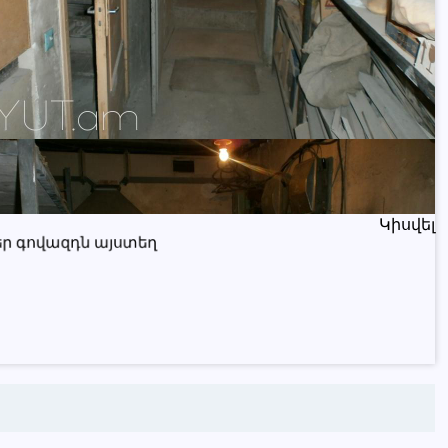
Կիսվել