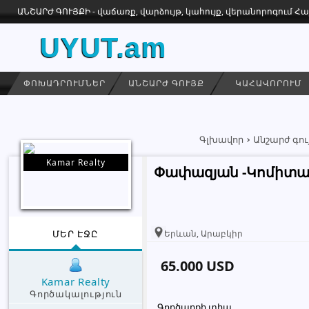
ԱՆՇԱՐԺ ԳՈՒՅՔԻ - վաճառք, վարձույթ, կահույք, վերանորոգում 
UYUT.am
ՓՈԽԱԴՐՈՒՄՆԵՐ
ԱՆՇԱՐԺ ԳՈՒՅՔ
ԿԱՀԱՎՈՐՈՒՄ
Գլխավոր
Անշարժ գու
Kamar Realty
Փափազյան -Կոմիտաս
ՄԵՐ ԷՋԸ
Երևան, Արաբկիր
65.000 USD
Kamar Realty
Գործակալություն
Գործարքի տիպ