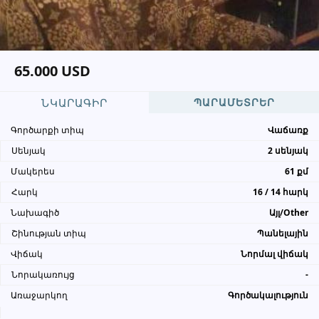
տեղեկացնել, որ իր տվյալները
վերցրել եք www.UYUT.am կայքից
65.000 USD
ՆԿԱՐԱԳԻՐ
ՊԱՐԱՄԵՏՐԵՐ
Գործարքի տիպ
Վաճառք
Սենյակ
2 սենյակ
Մակերես
61 քմ
Հարկ
16 / 14 հարկ
Նախագիծ
Այլ/Other
Շինության տիպ
Պանելային
Վիճակ
Նորմալ վիճակ
Նորակառույց
-
Առաջարկող
Գործակալություն