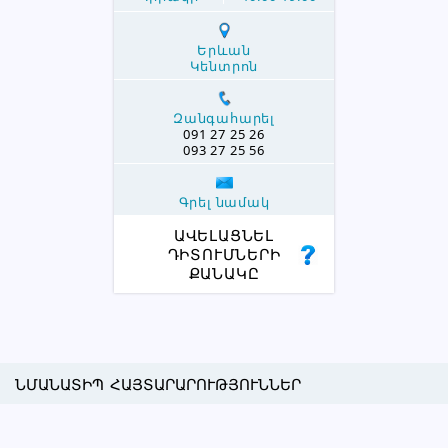
Երևան
Կենտրոն
Զանգահարել
091 27 25 26
093 27 25 56
Գրել նամակ
ԱՎԵԼԱՑՆԵԼ
ԴԻՏՈՒՄՆԵՐԻ
ՔԱՆԱԿԸ
ՆՄԱՆԱՏԻՊ ՀԱՅՏԱՐԱՐՈՒԹՅՈՒՆՆԵՐ