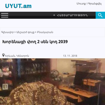
Մուտք
Գրանցվել
UYUT.am
+
ՀԱՅՏԱՐԱՐՈՒԹՅՈՒՆ
Գլխավոր
Անշարժ գույք
Բնակարան
Խորենացի փող 2 սեն կոդ 2039
Kamar Realty
ԳՐԵԼ ՆԱՄԱԿ
Գործակալություն
Երևան, Կենտրոն
13. 11. 2018
091 27 25 26
093 27 25 56
+374 95 02 99 11
Խնդրում ենք բաժանորդին