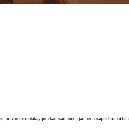
iayn oravarcov motakayqum kannxanutner srjaraner naxapes broniai ha