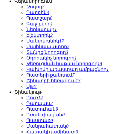
Վերանորոգում
Զոդող
3
Դարբին
3
Պատշար
0
Գաջ քսող
1
Ներկարար
1
Էլեկտրիկ
2
Սանտեխնիկ
17
Սալիկապատող
2
Տանիք նորոգող
3
Օդորակիչ նորոգող
1
Ջեռուցման կաթսա նորոգող
14
Կախովի առաստաղ ամրացնող
1
Պատերի քանդում
7
Շինաղբի հեռացում
13
Այլ
81
Շինանյութ
Դուռ
14
Դարպաս
2
Պատուհան
9
Դռան փական
0
Պաստառ
0
Մանրահատակ
0
Հատակի լամինատ
0