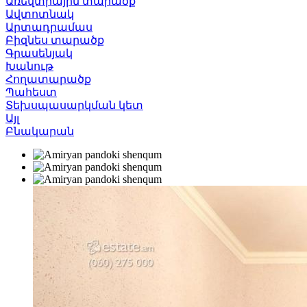
Առեվտրային տարածք
Ավտոտնակ
Արտադրամաս
Բիզնես տարածք
Գրասենյակ
Խանութ
Հողատարածք
Պահեստ
Տեխսպասարկման կետ
Այլ
Բնակարան