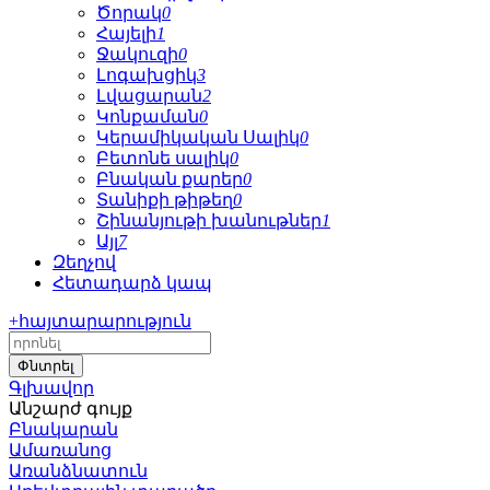
Ծորակ
0
Հայելի
1
Ջակուզի
0
Լոգախցիկ
3
Լվացարան
2
Կոնքաման
0
Կերամիկական Սալիկ
0
Բետոնե սալիկ
0
Բնական քարեր
0
Տանիքի թիթեղ
0
Շինանյութի խանութներ
1
Այլ
7
Զեղչով
Հետադարձ կապ
+
հայտարարություն
Գլխավոր
Անշարժ գույք
Բնակարան
Ամառանոց
Առանձնատուն