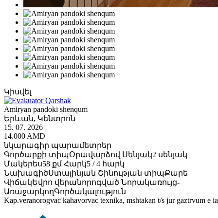
Կիսվել
Amiryan pandoki shenqum
Երևան, Կենտրոն
15. 07. 2026
14.000 AMD
նկարագիր
պարամետրեր
Գործարքի տիպ
Օրավարձով
Սենյակ
2 սենյակ
Մակերես
58 քմ
Հարկ
5 / 4 հարկ
Նախագիծ
Ստալինյան
Շինության տիպ
Քարե
Վիճակ
Եվրո վերանորոգված
Նորակառույց
-
Առաջարկող
Գործակալություն
Kap.veranorogvac kahavorvac texnika, mshtakan t/s jur gaztrvum e 