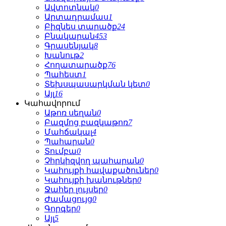
Ավտոտնակ
0
Արտադրամաս
1
Բիզնես տարածք
24
Բնակարան
453
Գրասենյակ
8
Խանութ
2
Հողատարածք
76
Պահեստ
1
Տեխսպասարկման կետ
0
Այլ
16
Կահավորում
Աթոռ սեղան
0
Բազմոց բազկաթոռ
7
Մահճակալ
4
Պահարան
0
Տումբա
0
Չհրկիզվող պահարան
0
Կահույքի հավաքածուներ
0
Կահույքի խանութներ
0
Ջահեր լույսեր
0
Ժամացույց
0
Գորգեր
0
Այլ
5