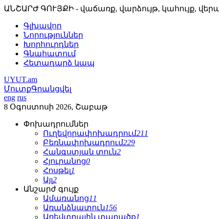
ԱՆՇԱՐԺ ԳՈՒՅՔԻ - վաճառք, վարձույթ, կահույք, վե
Գլխավոր
Նորություններ
Խորհուրդներ
Գնահատում
Հետադարձ կապ
UYUT.am
Մուտք
Գրանցվել
eng
rus
8 Օգոստոսի 2026, Շաբաթ
Փոխադրումներ
Ուղեվորափոխադրում
211
Բեռնափոխադրում
229
Հանգստյան տուն
2
Հյուրանոց
0
Հոսթել
1
Այլ
2
Անշարժ գույք
Ամառանոց
11
Առանձնատուն
156
Առեվտրային տարածք
1