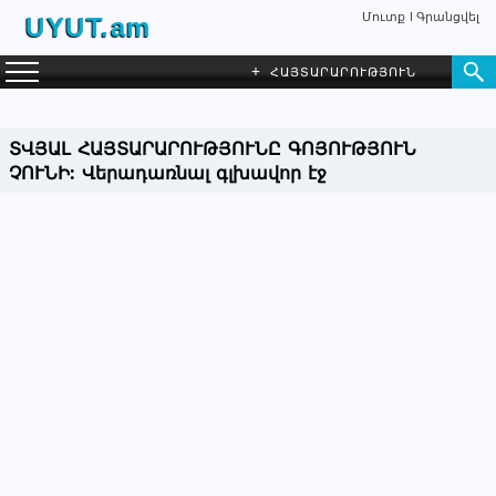
Մուտք
Գրանցվել
UYUT.am
+
ՀԱՅՏԱՐԱՐՈՒԹՅՈՒՆ
ՏՎՅԱԼ ՀԱՅՏԱՐԱՐՈՒԹՅՈՒՆԸ ԳՈՅՈՒԹՅՈՒՆ
ՉՈՒՆԻ:
Վերադառնալ գլխավոր էջ