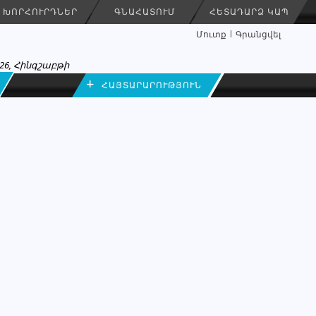
ԽՈՐՀՈՒՐԴՆԵՐ
ԳՆԱՀԱՏՈՒՄ
ՀԵՏԱԴԱՐՁ ԿԱՊ
Մուտք
Գրանցվել
26, Հինգշաբթի
+
ՀԱՅՏԱՐԱՐՈՒԹՅՈՒՆ