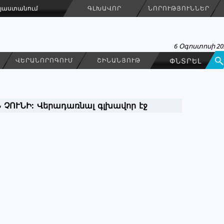
Հայաստանում
ԳԼԽԱՎՈՐ
ՆՈՐՈՒԹՅՈՒՆՆԵՐ
6 Օգոստոսի 20
ՎԵՐԱՆՈՐՈԳՈՒՄ
ՇԻՆԱՆՅՈՒԹ
 ՉՈՒՆԻ:
Վերադառնալ գլխավոր էջ