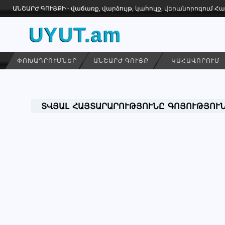
ԱՆՇԱՐԺ ԳՈՒՅՔԻ - վաճառք, վարձույթ, կահույք, վերանորոգում 
UYUT.am
ՓՈԽԱԴՐՈՒՄՆԵՐ
ԱՆՇԱՐԺ ԳՈՒՅՔ
ԿԱՀԱՎՈՐՈՒՄ
ՏՎՅԱԼ ՀԱՅՏԱՐԱՐՈՒԹՅՈՒՆԸ ԳՈՅՈՒԹՅՈՒՆ