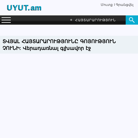
Մուտք
Գրանցվել
UYUT.am
+
ՀԱՅՏԱՐԱՐՈՒԹՅՈՒՆ
ՏՎՅԱԼ ՀԱՅՏԱՐԱՐՈՒԹՅՈՒՆԸ ԳՈՅՈՒԹՅՈՒՆ
ՉՈՒՆԻ:
Վերադառնալ գլխավոր էջ