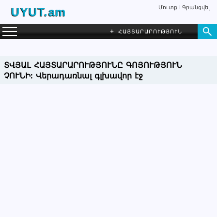
Մուտք
Գրանցվել
UYUT.am
+
ՀԱՅՏԱՐԱՐՈՒԹՅՈՒՆ
ՏՎՅԱԼ ՀԱՅՏԱՐԱՐՈՒԹՅՈՒՆԸ ԳՈՅՈՒԹՅՈՒՆ
ՉՈՒՆԻ:
Վերադառնալ գլխավոր էջ