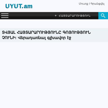
Մուտք
Գրանցվել
UYUT.am
+
ՀԱՅՏԱՐԱՐՈՒԹՅՈՒՆ
ՏՎՅԱԼ ՀԱՅՏԱՐԱՐՈՒԹՅՈՒՆԸ ԳՈՅՈՒԹՅՈՒՆ
ՉՈՒՆԻ:
Վերադառնալ գլխավոր էջ