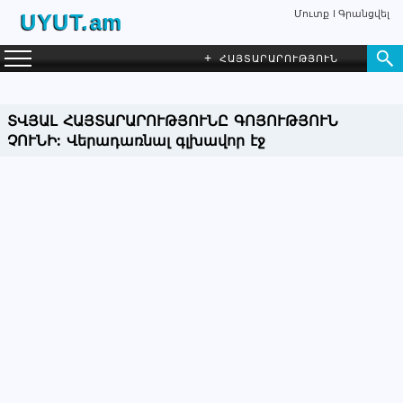
Մուտք
Գրանցվել
UYUT.am
+
ՀԱՅՏԱՐԱՐՈՒԹՅՈՒՆ
ՏՎՅԱԼ ՀԱՅՏԱՐԱՐՈՒԹՅՈՒՆԸ ԳՈՅՈՒԹՅՈՒՆ
ՉՈՒՆԻ:
Վերադառնալ գլխավոր էջ