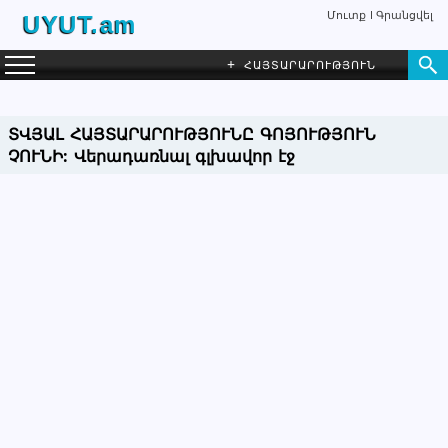
Մուտք
Գրանցվել
UYUT.am
+
ՀԱՅՏԱՐԱՐՈՒԹՅՈՒՆ
ՏՎՅԱԼ ՀԱՅՏԱՐԱՐՈՒԹՅՈՒՆԸ ԳՈՅՈՒԹՅՈՒՆ
ՉՈՒՆԻ:
Վերադառնալ գլխավոր էջ