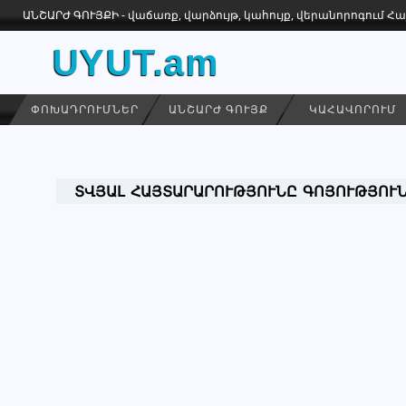
ԱՆՇԱՐԺ ԳՈՒՅՔԻ - վաճառք, վարձույթ, կահույք, վերանորոգում 
UYUT.am
ՓՈԽԱԴՐՈՒՄՆԵՐ
ԱՆՇԱՐԺ ԳՈՒՅՔ
ԿԱՀԱՎՈՐՈՒՄ
ՏՎՅԱԼ ՀԱՅՏԱՐԱՐՈՒԹՅՈՒՆԸ ԳՈՅՈՒԹՅՈՒՆ