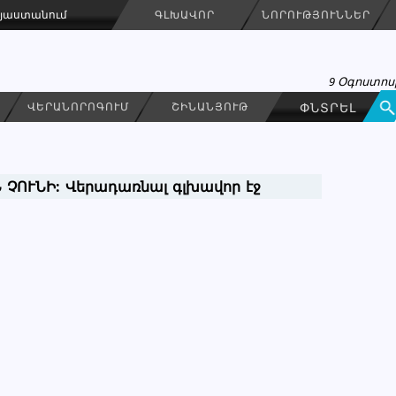
Հայաստանում
ԳԼԽԱՎՈՐ
ՆՈՐՈՒԹՅՈՒՆՆԵՐ
9 Օգոստոսի
ՎԵՐԱՆՈՐՈԳՈՒՄ
ՇԻՆԱՆՅՈՒԹ
 ՉՈՒՆԻ:
Վերադառնալ գլխավոր էջ