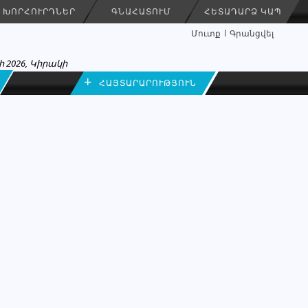
ԽՈՐՀՈՒՐԴՆԵՐ
ԳՆԱՀԱՏՈՒՄ
ՀԵՏԱԴԱՐՁ ԿԱՊ
Մուտք
Գրանցվել
 2026, Կիրակի
+
ՀԱՅՏԱՐԱՐՈՒԹՅՈՒՆ