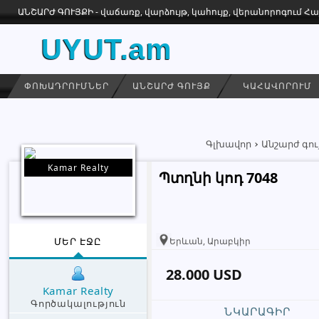
ԱՆՇԱՐԺ ԳՈՒՅՔԻ - վաճառք, վարձույթ, կահույք, վերանորոգում 
UYUT.am
ՓՈԽԱԴՐՈՒՄՆԵՐ
ԱՆՇԱՐԺ ԳՈՒՅՔ
ԿԱՀԱՎՈՐՈՒՄ
Գլխավոր
Անշարժ գու
Kamar Realty
Պտղնի կոդ 7048
ՄԵՐ ԷՋԸ
Երևան, Արաբկիր
28.000 USD
Kamar Realty
Գործակալություն
ՆԿԱՐԱԳԻՐ