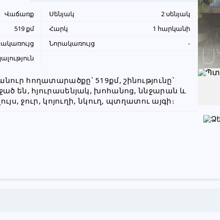
Վաճառք
Սենյակ
2 սենյակ
+374 95 02 99 11
519 քմ
Հարկ
1 հարկանի
սակառույց
Նորակառույց
-
Խնդրում ենք բաժանորդին
ալություն
տեղեկացնել, որ իր տվյալները
վերցրել եք www.UYUT.am կայքից
ուր հողատարածքը՝ 519քմ, շինությունը՝ 
ած են, հյուրասենյակ, խոհանոց, ննջարան և 
ույս, ջուր, կոյուղի, նկուղ, պտղատու այգի։