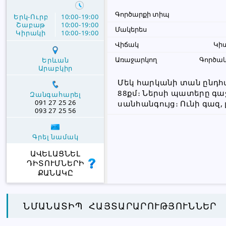
Գործարքի տիպ
Երկ-Ուրբ
10:00-19:00
Շաբաթ
10:00-19:00
Մակերես
Կիրակի
10:00-19:00
Վիճակ
Կի
Առաջարկող
Գործակ
Երևան
Արաբկիր
Մեկ հարկանի տան ընդհան
88քմ։ Ներսի պատերը գաջ
Զանգահարել
091 27 25 26
սանհանգույց։ Ունի գազ, լ
093 27 25 56
Գրել նամակ
ԱՎԵԼԱՑՆԵԼ
ԴԻՏՈՒՄՆԵՐԻ
ՔԱՆԱԿԸ
ՆՄԱՆԱՏԻՊ ՀԱՅՏԱՐԱՐՈՒԹՅՈՒՆՆԵՐ