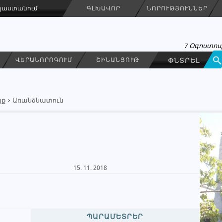
Հայաստանում
ԳԼԽԱՎՈՐ
ՆՈՐՈՒԹՅՈՒՆՆԵՐ
7 Օգոստոսի
ՎԵՐԱՆՈՐՈԳՈՒՄ
ՇԻՆԱՆՅՈՒԹ
յք
Առանձնատուն
Kamar Realty
ԳՐԵԼ ՆԱՄԱԿ
15. 11. 2018
Գործակալություն
091 27 25 26
ՊԱՐԱՄԵՏՐԵՐ
093 27 25 56