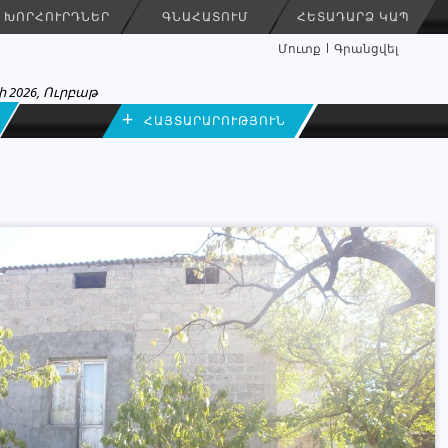
ԽՈՐՀՈՒՐԴՆԵՐ
ԳՆԱՀԱՏՈՒՄ
ՀԵՏԱԴԱՐՁ ԿԱՊ
Մուտք
Գրանցվել
 2026, Ուրբաթ
+
ՀԱՅՏԱՐԱՐՈՒԹՅՈՒՆ