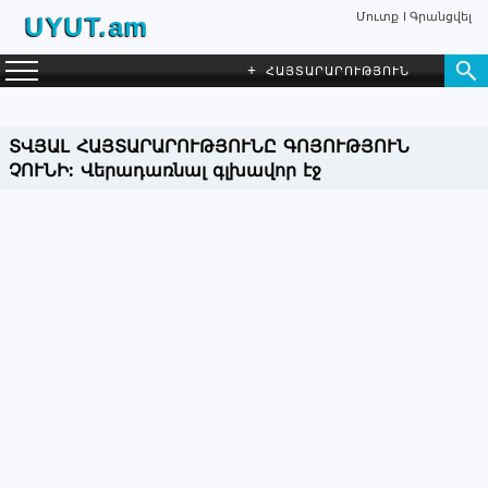
Մուտք
Գրանցվել
UYUT.am
+
ՀԱՅՏԱՐԱՐՈՒԹՅՈՒՆ
ՏՎՅԱԼ ՀԱՅՏԱՐԱՐՈՒԹՅՈՒՆԸ ԳՈՅՈՒԹՅՈՒՆ
ՉՈՒՆԻ:
Վերադառնալ գլխավոր էջ