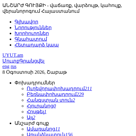
ԱՆՇԱՐԺ ԳՈՒՅՔԻ - վաճառք, վարձույթ, կահույք,
վերանորոգում Հայաստանում
Գլխավոր
Նորություններ
Խորհուրդներ
Գնահատում
Հետադարձ կապ
UYUT.am
Մուտք
Գրանցվել
eng
rus
8 Օգոստոսի 2026, Շաբաթ
Փոխադրումներ
Ուղեվորափոխադրում
211
Բեռնափոխադրում
229
Հանգստյան տուն
2
Հյուրանոց
0
Հոսթել
1
Այլ
2
Անշարժ գույք
Ամառանոց
11
Առանձնատուն
156