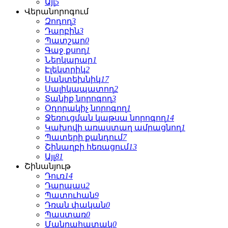
Այլ
5
Վերանորոգում
Զոդող
3
Դարբին
3
Պատշար
0
Գաջ քսող
1
Ներկարար
1
Էլեկտրիկ
2
Սանտեխնիկ
17
Սալիկապատող
2
Տանիք նորոգող
3
Օդորակիչ նորոգող
1
Ջեռուցման կաթսա նորոգող
14
Կախովի առաստաղ ամրացնող
1
Պատերի քանդում
7
Շինաղբի հեռացում
13
Այլ
81
Շինանյութ
Դուռ
14
Դարպաս
2
Պատուհան
9
Դռան փական
0
Պաստառ
0
Մանրահատակ
0