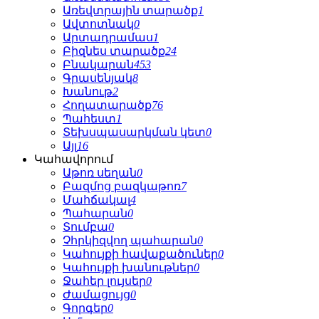
Առեվտրային տարածք
1
Ավտոտնակ
0
Արտադրամաս
1
Բիզնես տարածք
24
Բնակարան
453
Գրասենյակ
8
Խանութ
2
Հողատարածք
76
Պահեստ
1
Տեխսպասարկման կետ
0
Այլ
16
Կահավորում
Աթոռ սեղան
0
Բազմոց բազկաթոռ
7
Մահճակալ
4
Պահարան
0
Տումբա
0
Չհրկիզվող պահարան
0
Կահույքի հավաքածուներ
0
Կահույքի խանութներ
0
Ջահեր լույսեր
0
Ժամացույց
0
Գորգեր
0