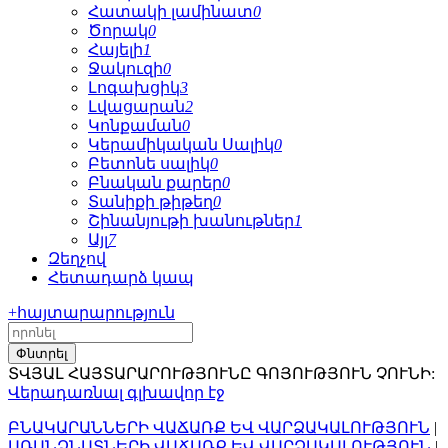
Հատակի լամինատ
0
Ծորակ
0
Հայելի
1
Ջակուզի
0
Լոգախցիկ
3
Լվացարան
2
Կոնքաման
0
Կերամիկական Սալիկ
0
Բետոնե սալիկ
0
Բնական քարեր
0
Տանիքի թիթեղ
0
Շինանյութի խանութներ
1
Այլ
7
Զեղչով
Հետադարձ կապ
+
հայտարարություն
ՏՎՅԱԼ ՀԱՅՏԱՐԱՐՈՒԹՅՈՒՆԸ ԳՈՅՈՒԹՅՈՒՆ ՉՈՒՆԻ:
Վերադառնալ գլխավոր էջ
ԲՆԱԿԱՐԱՆՆԵՐԻ ՎԱՃԱՌՔ ԵՎ ՎԱՐՁԱԿԱԼՈՒԹՅՈՒՆ
|
ԱՌԱՆՁՆԱՏՆԵՐԻ ՎԱՃԱՌՔ ԵՎ ՎԱՐՁԱԿԱԼՈՒԹՅՈՒՆ
|