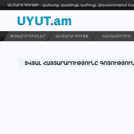
ԱՆՇԱՐԺ ԳՈՒՅՔԻ - վաճառք, վարձույթ, կահույք, վերանորոգում 
UYUT.am
ՓՈԽԱԴՐՈՒՄՆԵՐ
ԱՆՇԱՐԺ ԳՈՒՅՔ
ԿԱՀԱՎՈՐՈՒՄ
ՏՎՅԱԼ ՀԱՅՏԱՐԱՐՈՒԹՅՈՒՆԸ ԳՈՅՈՒԹՅՈՒՆ