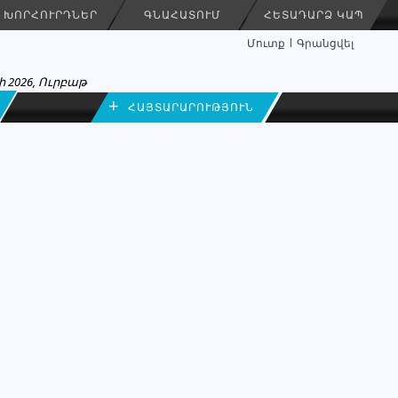
ԽՈՐՀՈՒՐԴՆԵՐ
ԳՆԱՀԱՏՈՒՄ
ՀԵՏԱԴԱՐՁ ԿԱՊ
Մուտք
Գրանցվել
 2026, Ուրբաթ
+
ՀԱՅՏԱՐԱՐՈՒԹՅՈՒՆ