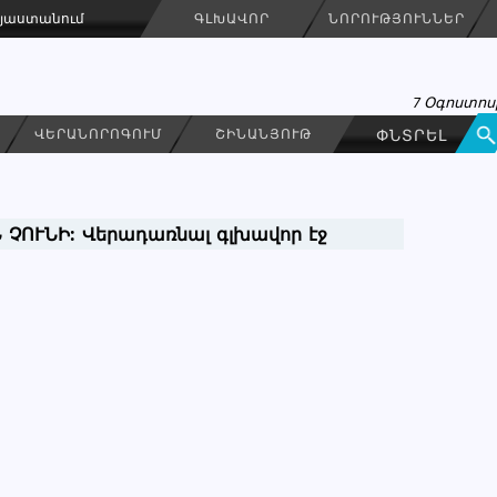
Հայաստանում
ԳԼԽԱՎՈՐ
ՆՈՐՈՒԹՅՈՒՆՆԵՐ
7 Օգոստոսի
ՎԵՐԱՆՈՐՈԳՈՒՄ
ՇԻՆԱՆՅՈՒԹ
 ՉՈՒՆԻ:
Վերադառնալ գլխավոր էջ