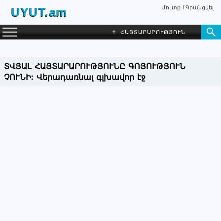
Մուտք
Գրանցվել
UYUT.am
+
ՀԱՅՏԱՐԱՐՈՒԹՅՈՒՆ
ՏՎՅԱԼ ՀԱՅՏԱՐԱՐՈՒԹՅՈՒՆԸ ԳՈՅՈՒԹՅՈՒՆ
ՉՈՒՆԻ:
Վերադառնալ գլխավոր էջ