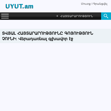
Մուտք
Գրանցվել
UYUT.am
+
ՀԱՅՏԱՐԱՐՈՒԹՅՈՒՆ
ՏՎՅԱԼ ՀԱՅՏԱՐԱՐՈՒԹՅՈՒՆԸ ԳՈՅՈՒԹՅՈՒՆ
ՉՈՒՆԻ:
Վերադառնալ գլխավոր էջ