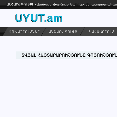
ԱՆՇԱՐԺ ԳՈՒՅՔԻ - վաճառք, վարձույթ, կահույք, վերանորոգում 
UYUT.am
ՓՈԽԱԴՐՈՒՄՆԵՐ
ԱՆՇԱՐԺ ԳՈՒՅՔ
ԿԱՀԱՎՈՐՈՒՄ
ՏՎՅԱԼ ՀԱՅՏԱՐԱՐՈՒԹՅՈՒՆԸ ԳՈՅՈՒԹՅՈՒՆ