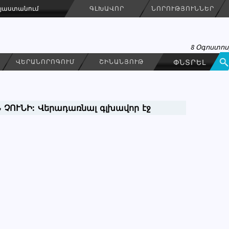
Հայաստանում
ԳԼԽԱՎՈՐ
ՆՈՐՈՒԹՅՈՒՆՆԵՐ
8 Օգոստոս
ՎԵՐԱՆՈՐՈԳՈՒՄ
ՇԻՆԱՆՅՈՒԹ
 ՉՈՒՆԻ:
Վերադառնալ գլխավոր էջ