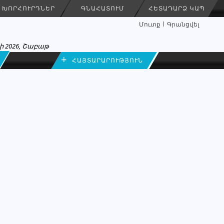
ԽՈՐՀՈՒՐԴՆԵՐ
ԳՆԱՀԱՏՈՒՄ
ՀԵՏԱԴԱՐՁ ԿԱՊ
Մուտք
Գրանցվել
ի 2026, Շաբաթ
+
ՀԱՅՏԱՐԱՐՈՒԹՅՈՒՆ