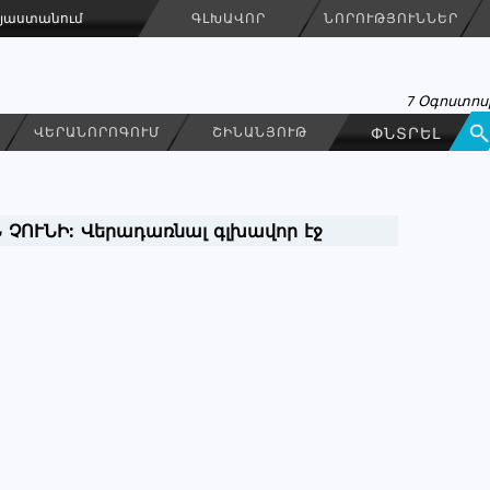
Հայաստանում
ԳԼԽԱՎՈՐ
ՆՈՐՈՒԹՅՈՒՆՆԵՐ
7 Օգոստոսի
ՎԵՐԱՆՈՐՈԳՈՒՄ
ՇԻՆԱՆՅՈՒԹ
 ՉՈՒՆԻ:
Վերադառնալ գլխավոր էջ