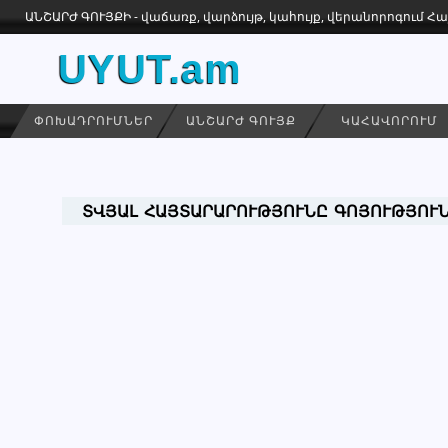
ԱՆՇԱՐԺ ԳՈՒՅՔԻ - վաճառք, վարձույթ, կահույք, վերանորոգում 
UYUT.am
ՓՈԽԱԴՐՈՒՄՆԵՐ
ԱՆՇԱՐԺ ԳՈՒՅՔ
ԿԱՀԱՎՈՐՈՒՄ
ՏՎՅԱԼ ՀԱՅՏԱՐԱՐՈՒԹՅՈՒՆԸ ԳՈՅՈՒԹՅՈՒՆ