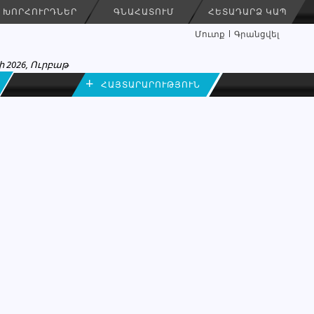
ԽՈՐՀՈՒՐԴՆԵՐ
ԳՆԱՀԱՏՈՒՄ
ՀԵՏԱԴԱՐՁ ԿԱՊ
Մուտք
Գրանցվել
 2026, Ուրբաթ
+
ՀԱՅՏԱՐԱՐՈՒԹՅՈՒՆ