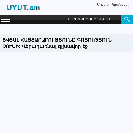
Մուտք
Գրանցվել
UYUT.am
+
ՀԱՅՏԱՐԱՐՈՒԹՅՈՒՆ
ՏՎՅԱԼ ՀԱՅՏԱՐԱՐՈՒԹՅՈՒՆԸ ԳՈՅՈՒԹՅՈՒՆ
ՉՈՒՆԻ:
Վերադառնալ գլխավոր էջ