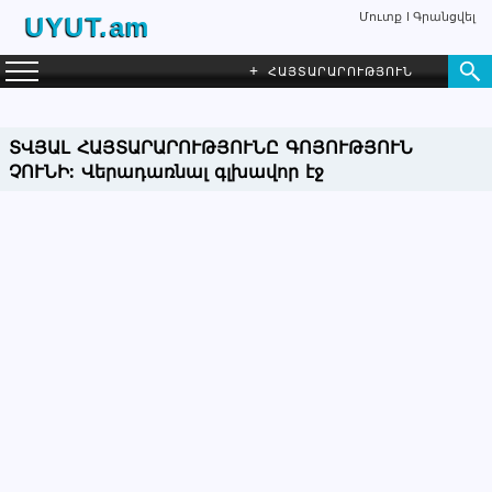
Մուտք
Գրանցվել
UYUT.am
+
ՀԱՅՏԱՐԱՐՈՒԹՅՈՒՆ
ՏՎՅԱԼ ՀԱՅՏԱՐԱՐՈՒԹՅՈՒՆԸ ԳՈՅՈՒԹՅՈՒՆ
ՉՈՒՆԻ:
Վերադառնալ գլխավոր էջ