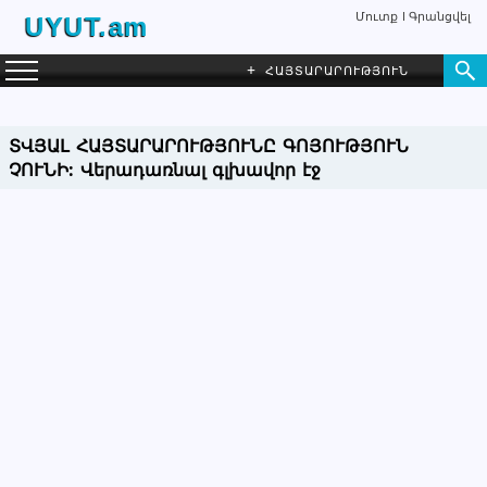
Մուտք
Գրանցվել
UYUT.am
+
ՀԱՅՏԱՐԱՐՈՒԹՅՈՒՆ
ՏՎՅԱԼ ՀԱՅՏԱՐԱՐՈՒԹՅՈՒՆԸ ԳՈՅՈՒԹՅՈՒՆ
ՉՈՒՆԻ:
Վերադառնալ գլխավոր էջ