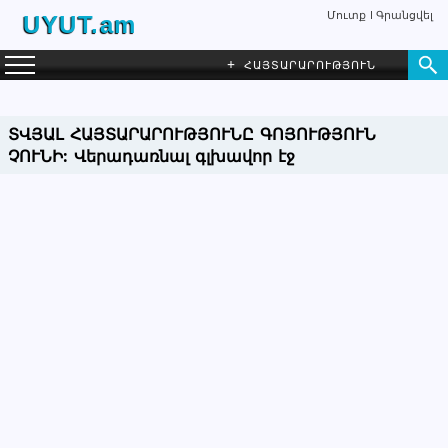
Մուտք
Գրանցվել
UYUT.am
+
ՀԱՅՏԱՐԱՐՈՒԹՅՈՒՆ
ՏՎՅԱԼ ՀԱՅՏԱՐԱՐՈՒԹՅՈՒՆԸ ԳՈՅՈՒԹՅՈՒՆ
ՉՈՒՆԻ:
Վերադառնալ գլխավոր էջ