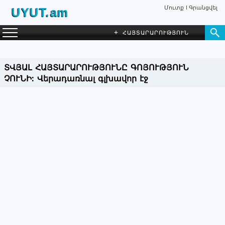
Մուտք
Գրանցվել
UYUT.am
+
ՀԱՅՏԱՐԱՐՈՒԹՅՈՒՆ
ՏՎՅԱԼ ՀԱՅՏԱՐԱՐՈՒԹՅՈՒՆԸ ԳՈՅՈՒԹՅՈՒՆ
ՉՈՒՆԻ:
Վերադառնալ գլխավոր էջ