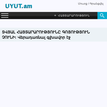
Մուտք
Գրանցվել
UYUT.am
+
ՀԱՅՏԱՐԱՐՈՒԹՅՈՒՆ
ՏՎՅԱԼ ՀԱՅՏԱՐԱՐՈՒԹՅՈՒՆԸ ԳՈՅՈՒԹՅՈՒՆ
ՉՈՒՆԻ:
Վերադառնալ գլխավոր էջ