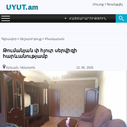
Մուտք
Գրանցվել
UYUT.am
+
ՀԱՅՏԱՐԱՐՈՒԹՅՈՒՆ
Գլխավոր
Անշարժ գույք
Բնակարան
Թումանյան փ հյուր սերվիզի
հարևանությամբ
Հովհաննես
ԳՐԵԼ ՆԱՄԱԿ
Գործակալություն
Երևան, Կենտրոն
22. 06. 2026
099 00 72 26
055 16 34 33
+374 55 54 52 10
+374 55 54 52 10