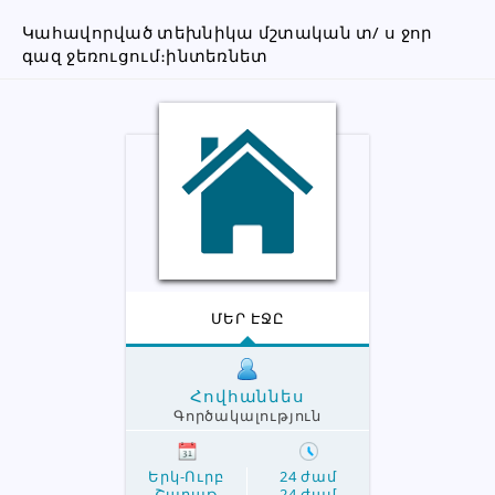
Կահավորված տեխնիկա մշտական տ/ ս ջոր 
գազ ջեռուցում։ինտեռնետ
ՄԵՐ ԷՋԸ
Հովհաննես
Գործակալություն
Երկ-Ուրբ
24 ժամ
Շաբաթ
24 ժամ