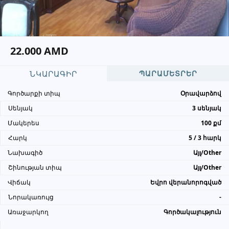
Խնդրում ենք բաժանորդին
տեղեկացնել, որ իր տվյալները
վերցրել եք www.UYUT.am կայքից
22.000 AMD
ՆԿԱՐԱԳԻՐ
ՊԱՐԱՄԵՏՐԵՐ
Գործարքի տիպ
Օրավարձով
Սենյակ
3 սենյակ
Մակերես
100 քմ
Հարկ
5 / 3 հարկ
Նախագիծ
Այլ/Other
Շինության տիպ
Այլ/Other
Վիճակ
Եվրո վերանորոգված
Նորակառույց
-
Առաջարկող
Գործակալություն