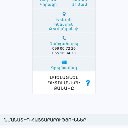
Կիրակի
24 ժամ
Երևան
Կենտրոն
Թումանյան փ
Զանգահարել
099 00 72 26
055 16 34 33
Գրել նամակ
ԱՎԵԼԱՑՆԵԼ
ԴԻՏՈՒՄՆԵՐԻ
ՔԱՆԱԿԸ
ՆՄԱՆԱՏԻՊ ՀԱՅՏԱՐԱՐՈՒԹՅՈՒՆՆԵՐ