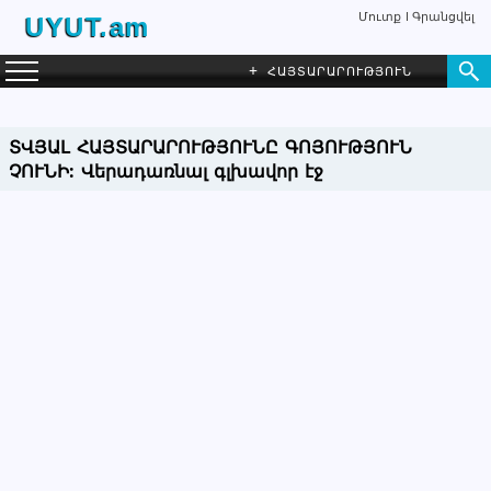
Մուտք
Գրանցվել
UYUT.am
+
ՀԱՅՏԱՐԱՐՈՒԹՅՈՒՆ
ՏՎՅԱԼ ՀԱՅՏԱՐԱՐՈՒԹՅՈՒՆԸ ԳՈՅՈՒԹՅՈՒՆ
ՉՈՒՆԻ:
Վերադառնալ գլխավոր էջ