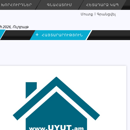
ԽՈՐՀՈՒՐԴՆԵՐ
ԳՆԱՀԱՏՈՒՄ
ՀԵՏԱԴԱՐՁ ԿԱՊ
Մուտք
Գրանցվել
 2026, Ուրբաթ
+
ՀԱՅՏԱՐԱՐՈՒԹՅՈՒՆ