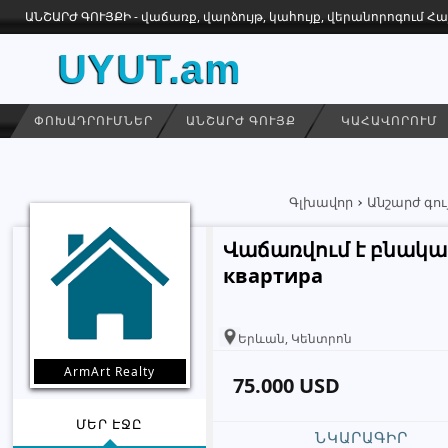
ԱՆՇԱՐԺ ԳՈՒՅՔԻ - վաճառք, վարձույթ, կահույք, վերանորոգում 
UYUT.am
ՓՈԽԱԴՐՈՒՄՆԵՐ
ԱՆՇԱՐԺ ԳՈՒՅՔ
ԿԱՀԱՎՈՐՈՒՄ
Գլխավոր
Անշարժ գու
Վաճառվում է բնակա
квартира
Երևան, Կենտրոն
ArmArt Realty
75.000 USD
ՄԵՐ ԷՋԸ
ՆԿԱՐԱԳԻՐ