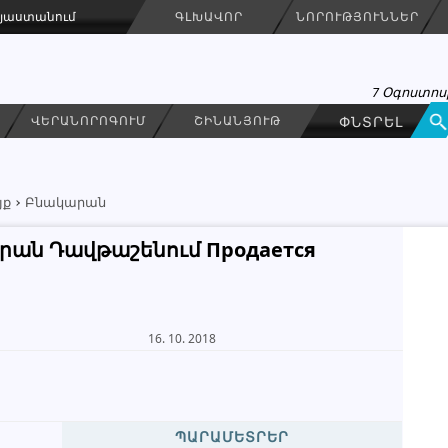
Հայաստանում
ԳԼԽԱՎՈՐ
ՆՈՐՈՒԹՅՈՒՆՆԵՐ
7 Օգոստոսի
ՎԵՐԱՆՈՐՈԳՈՒՄ
ՇԻՆԱՆՅՈՒԹ
յք
Բնակարան
րան Դավթաշենում Продается
Արթուր
ԳՐԵԼ ՆԱՄԱԿ
16. 10. 2018
Կազմակերպություն
093 83 43 23
ՊԱՐԱՄԵՏՐԵՐ
091 40 27 72