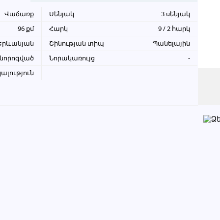
Վաճառք
Սենյակ
3 սենյակ
+798 57 99 32 55
96 քմ
Հարկ
9 / 2 հարկ
+374 93 83 43 23
Երևանյան
Շինության տիպ
Պանելային
անորոգված
Նորակառույց
-
ալություն
Խնդրում ենք բաժանորդին
տեղեկացնել, որ իր տվյալները
վերցրել եք www.UYUT.am կայքից